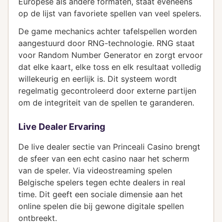
Europese als andere formaten, staat eveneens
op de lijst van favoriete spellen van veel spelers.
De game mechanics achter tafelspellen worden
aangestuurd door RNG-technologie. RNG staat
voor Random Number Generator en zorgt ervoor
dat elke kaart, elke toss en elk resultaat volledig
willekeurig en eerlijk is. Dit systeem wordt
regelmatig gecontroleerd door externe partijen
om de integriteit van de spellen te garanderen.
Live Dealer Ervaring
De live dealer sectie van Princeali Casino brengt
de sfeer van een echt casino naar het scherm
van de speler. Via videostreaming spelen
Belgische spelers tegen echte dealers in real
time. Dit geeft een sociale dimensie aan het
online spelen die bij gewone digitale spellen
ontbreekt.