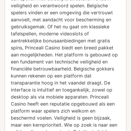
veiligheid en verantwoord spelen. Belgische
spelers vinden er een omgeving die vertrouwt
aanvoelt, met aandacht voor bescherming en
gebruiksgemak. Of het nu gaat om klassieke
tafelspellen, moderne videoslots of
aantrekkelijke bonusaanbiedingen met gratis
spins, Princeali Casino biedt een breed pakket
aan mogelijkheden. Het platform is gebouwd op
een fundament van technische veiligheid en
financiële betrouwbaarheid. Belgische gokkers
kunnen rekenen op een platform dat
transparantie hoog in het vaandel draagt. De
interface is intuïtief en toegankelijk, zowel op
desktop als via mobiele apparaten. Princeali
Casino heeft een reputatie opgebouwd als een
platform waar spelers zich welkom en
beschermd voelen. Veiligheid is geen bijzaak,
maar een kernprioriteit. Wie op zoek is naar een