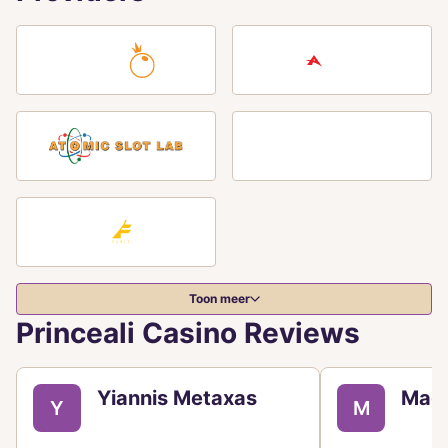
Toon meer
Princeali Casino Reviews
Yiannis Metaxas
Magn
Y
M