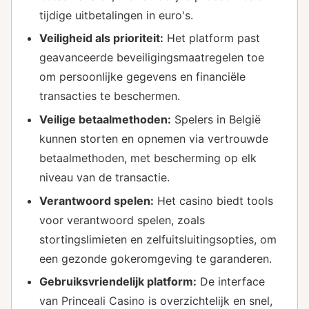
tijdige uitbetalingen in euro's.
Veiligheid als prioriteit:
Het platform past
geavanceerde beveiligingsmaatregelen toe
om persoonlijke gegevens en financiële
transacties te beschermen.
Veilige betaalmethoden:
Spelers in België
kunnen storten en opnemen via vertrouwde
betaalmethoden, met bescherming op elk
niveau van de transactie.
Verantwoord spelen:
Het casino biedt tools
voor verantwoord spelen, zoals
stortingslimieten en zelfuitsluitingsopties, om
een gezonde gokeromgeving te garanderen.
Gebruiksvriendelijk platform:
De interface
van Princeali Casino is overzichtelijk en snel,