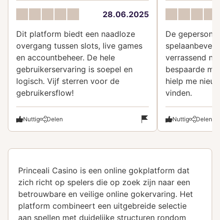
28.06.2025
Dit platform biedt een naadloze
De gepersonal
overgang tussen slots, live games
spelaanbevelin
en accountbeheer. De hele
verrassend na
gebruikerservaring is soepel en
bespaarde me 
logisch. Vijf sterren voor de
hielp me nieuw
gebruikersflow!
vinden.
Nuttig
Delen
Nuttig
Delen
Princeali Casino is een online gokplatform dat
zich richt op spelers die op zoek zijn naar een
betrouwbare en veilige online gokervaring. Het
platform combineert een uitgebreide selectie
aan spellen met duidelijke structuren rondom