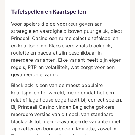
Tafelspellen en Kaartspellen
Voor spelers die de voorkeur geven aan
strategie en vaardigheid boven puur geluk, biedt
Princeali Casino een ruime selectie tafelspellen
en kaartspellen. Klassiekers zoals blackjack,
roulette en baccarat zijn beschikbaar in
meerdere varianten. Elke variant heeft zijn eigen
regels, RTP en volatiliteit, wat zorgt voor een
gevarieerde ervaring.
Blackjack is een van de meest populaire
kaartspellen ter wereld, mede omdat het een
relatief lage house edge heeft bij correct spelen.
Bij Princeali Casino vinden Belgische gokkers
meerdere versies van dit spel, van standaard
blackjack tot meer geavanceerde varianten met
zijinzetten en bonusronden. Roulette, zowel in