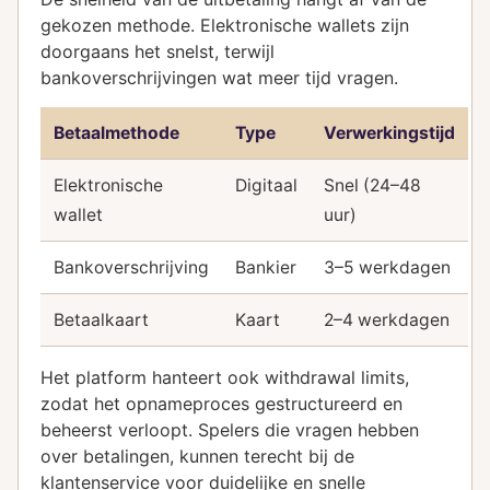
gekozen methode. Elektronische wallets zijn
doorgaans het snelst, terwijl
bankoverschrijvingen wat meer tijd vragen.
Betaalmethode
Type
Verwerkingstijd
Elektronische
Digitaal
Snel (24–48
wallet
uur)
Bankoverschrijving
Bankier
3–5 werkdagen
Betaalkaart
Kaart
2–4 werkdagen
Het platform hanteert ook withdrawal limits,
zodat het opnameproces gestructureerd en
beheerst verloopt. Spelers die vragen hebben
over betalingen, kunnen terecht bij de
klantenservice voor duidelijke en snelle