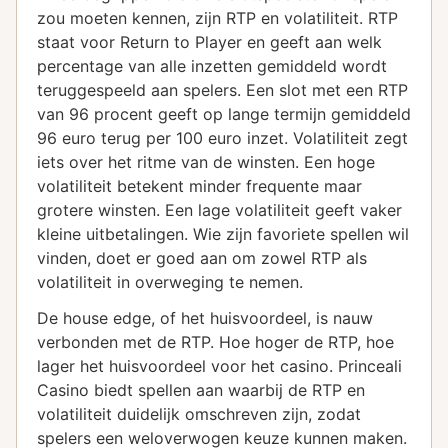
zou moeten kennen, zijn RTP en volatiliteit. RTP
staat voor Return to Player en geeft aan welk
percentage van alle inzetten gemiddeld wordt
teruggespeeld aan spelers. Een slot met een RTP
van 96 procent geeft op lange termijn gemiddeld
96 euro terug per 100 euro inzet. Volatiliteit zegt
iets over het ritme van de winsten. Een hoge
volatiliteit betekent minder frequente maar
grotere winsten. Een lage volatiliteit geeft vaker
kleine uitbetalingen. Wie zijn favoriete spellen wil
vinden, doet er goed aan om zowel RTP als
volatiliteit in overweging te nemen.
De house edge, of het huisvoordeel, is nauw
verbonden met de RTP. Hoe hoger de RTP, hoe
lager het huisvoordeel voor het casino. Princeali
Casino biedt spellen aan waarbij de RTP en
volatiliteit duidelijk omschreven zijn, zodat
spelers een weloverwogen keuze kunnen maken.